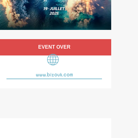
Opening hours & co
EVENT OVER
www.bizouk.com