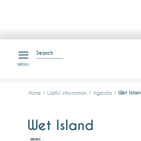
Aller
au
Search
contenu
Search
MENU
principal
Wet Islan
Home
Useful information
Agenda
Wet Island
MUSIC