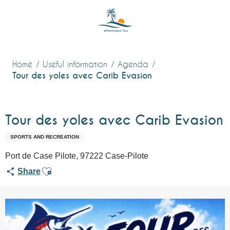
Aller
au
contenu
principal
Home
Useful information
Agenda
Tour des yoles avec Carib Evasion
Tour des yoles avec Carib Evasion
SPORTS AND RECREATION
Port de Case Pilote, 97222 Case-Pilote
Ajouter aux favoris
Share