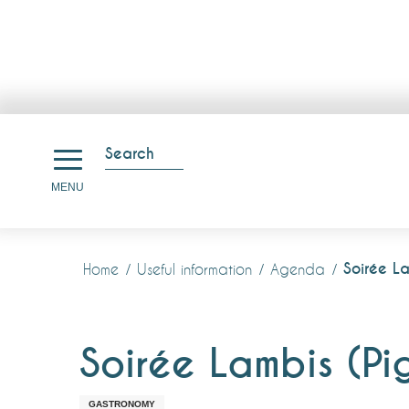
Aller
au
Search
contenu
Search
MENU
principal
Soirée L
Home
Useful information
Agenda
Soirée Lambis (P
GASTRONOMY