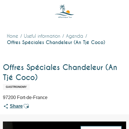
Aller
au
contenu
principal
Home
Useful information
Agenda
Offres Spéciales Chandeleur (An Tjé Coco)
Offres Spéciales Chandeleur (An
Tjé Coco)
GASTRONOMY
97200 Fort-de-France
Ajouter aux favoris
Share