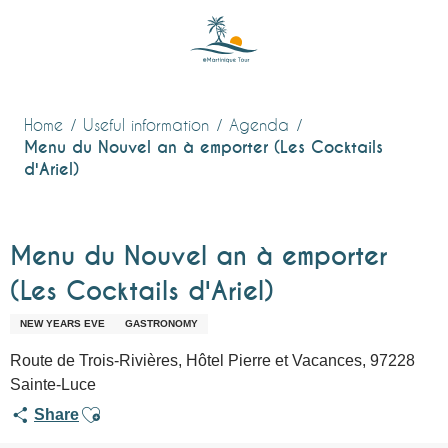
Aller
au
contenu
principal
Home
Useful information
Agenda
Menu du Nouvel an à emporter (Les Cocktails
d'Ariel)
Menu du Nouvel an à emporter
(Les Cocktails d'Ariel)
NEW YEARS EVE
GASTRONOMY
Route de Trois-Rivières, Hôtel Pierre et Vacances, 97228
Sainte-Luce
Ajouter aux favoris
Share