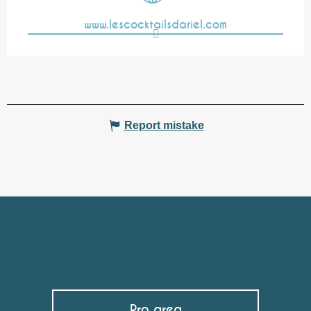
www.lescocktailsdariel.com
Report mistake
Pro area