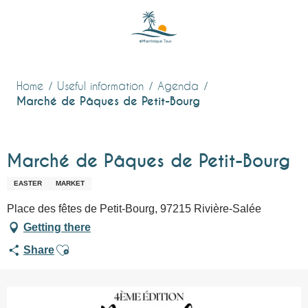
Aller
au
contenu
principal
Home
Useful information
Agenda
Marché de Pâques de Petit-Bourg
Marché de Pâques de Petit-Bourg
EASTER
MARKET
Place des fêtes de Petit-Bourg, 97215 Rivière-Salée
Getting there
Ajouter aux favoris
Share