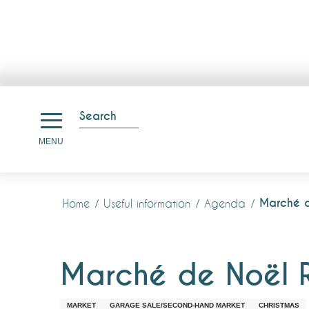
Aller
au
Search
contenu
Search
MENU
principal
Marché d
Home
Useful information
Agenda
Marché de Noël 
MARKET
GARAGE SALE/SECOND-HAND MARKET
CHRISTMAS