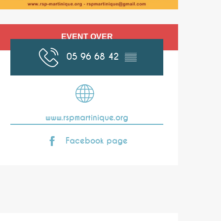
Opening hours & co
EVENT OVER
05 96 68 42
▒▒
www.rspmartinique.org
Facebook page