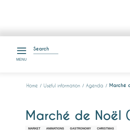
Aller
au
Search
contenu
Search
MENU
principal
Marché d
Home
Useful information
Agenda
Marché de Noël 
MARKET
ANIMATIONS
GASTRONOMY
CHRISTMAS