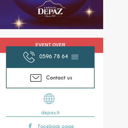
Opening hours & co
EVENT OVER
0596 78 64
▒▒
Contact us
depaz.fr
Facebook page