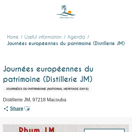
Aller
au
contenu
principal
Home
Useful information
Agenda
Journées européennes du patrimoine (Distillerie JM)
Journées européennes du
patrimoine (Distillerie JM)
JOURNÉES DU PATRIMOINE (NATIONAL HERITAGE DAYS)
Distillerie JM, 97218 Macouba
Ajouter aux favoris
Share