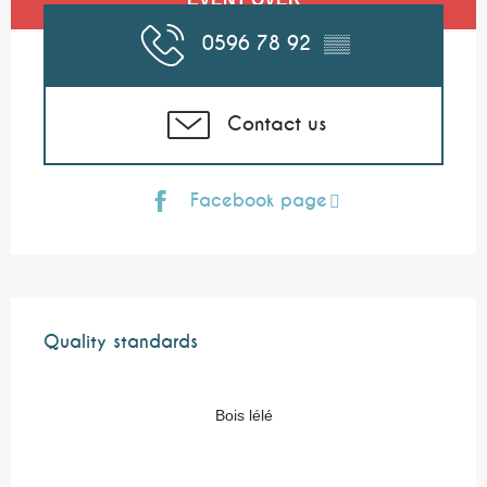
0596 78 92
▒▒
Contact us
Facebook page
Services offered
Quality standards
Quality standards
Bois lélé