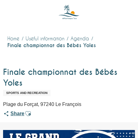
Aller
au
contenu
principal
Home
Useful information
Agenda
Finale championnat des Bébés Yoles
Finale championnat des Bébés
Yoles
SPORTS AND RECREATION
Plage du Forçat, 97240 Le François
Ajouter aux favoris
Share