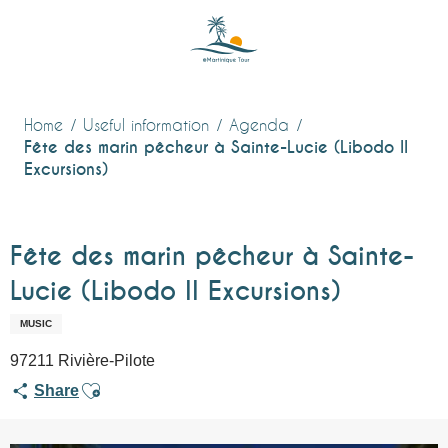
Aller
au
contenu
principal
Home
Useful information
Agenda
Fête des marin pêcheur à Sainte-Lucie (Libodo II
Excursions)
Fête des marin pêcheur à Sainte-
Lucie (Libodo II Excursions)
MUSIC
97211 Rivière-Pilote
Ajouter aux favoris
Share