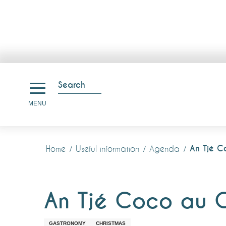
Aller
au
Search
contenu
Search
MENU
principal
An Tjé C
Home
Useful information
Agenda
An Tjé Coco au C
GASTRONOMY
CHRISTMAS