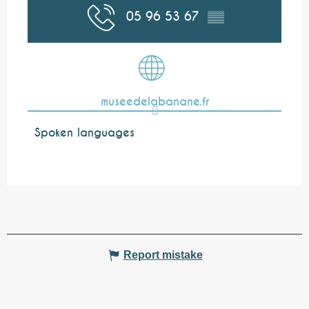
05 96 53 67
▒▒
museedelabanane.fr
Spoken languages
Spoken languages
Report mistake