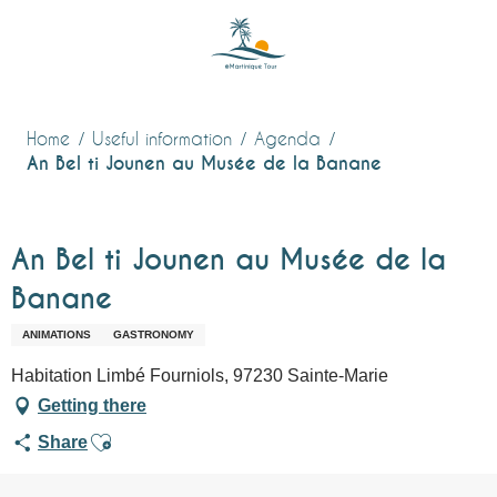
Aller
au
contenu
principal
Home
Useful information
Agenda
An Bel ti Jounen au Musée de la Banane
An Bel ti Jounen au Musée de la
Banane
ANIMATIONS
GASTRONOMY
Habitation Limbé Fourniols, 97230 Sainte-Marie
Getting there
Ajouter aux favoris
Share